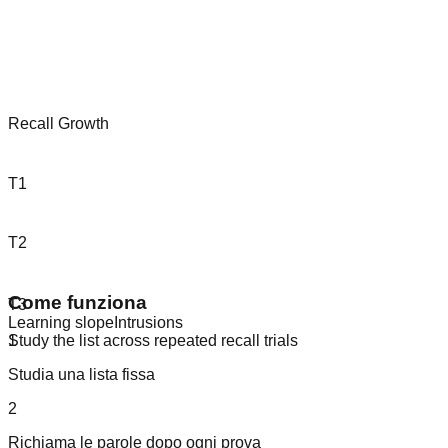
Recall Growth
T
1
T
2
Come funziona
T
3
Learning slope
Intrusions
1
Study the list across repeated recall trials
Studia una lista fissa
2
Richiama le parole dopo ogni prova